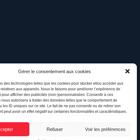
Gérer le consentement aux cookies
ns des technologies telles que les cookies pour stocker et/ou accéder aux
 relatives aux appareils. Nous le faisons pour améliorer l’expérience de
t pour afficher des publicités (non-)personnalisées. Consentir à ces
 nous autorisera à traiter des données telles que le comportement de
 les ID uniques sur ce site. Le fait de ne pas consentir ou de retirer son
 peut avoir un effet négatif sur certaines fonctonnalités et caractéristiques.
cepter
Refuser
Voir les préférences
Retour à l’accueil