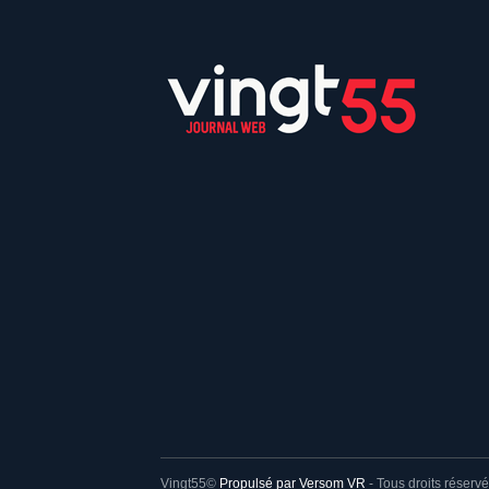
Vingt55©
Propulsé par Versom VR
- Tous droits réservé