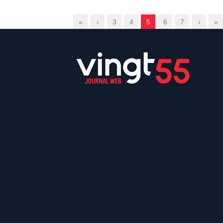
«
‹
3
4
5
6
7
›
»