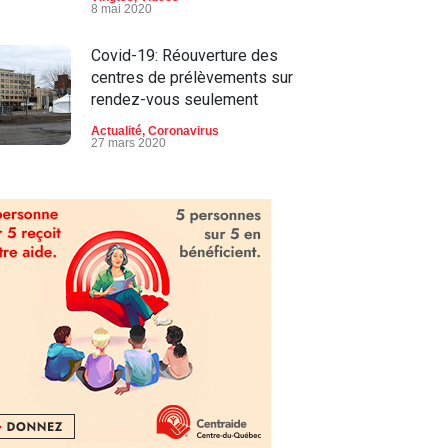
8 mai 2020
Covid-19: Réouverture des
centres de prélèvements sur
rendez-vous seulement
Actualité
,
Coronavirus
27 mars 2020
Une nouvelle directrice
générale d'expérience à
l’APPAMM-Drummond
Actualité
,
La bonne nouvelle
Vingt55
27 mai 2020
COVID-19: Un immense cœur
à Drummondville en guise de
solidarité
Actualité
,
Coronavirus
,
La bonne
nouvelle Vingt55
,
Vidéos
1 avril 2020