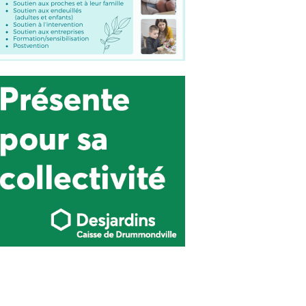
stratégique et un nouveau
nom pour La Feuille
Verte....Chanv !
Actualité
,
Affaires
29 mars 2023