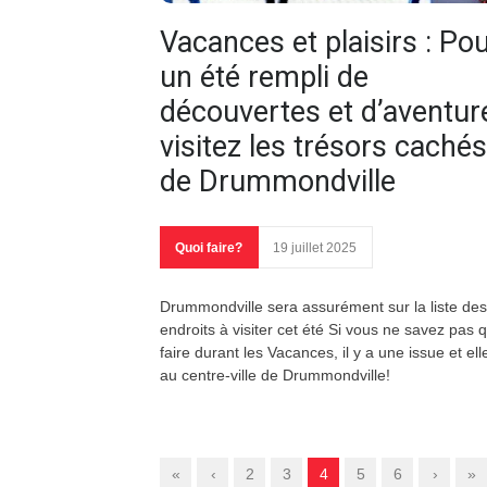
Vacances et plaisirs : Po
un été rempli de
découvertes et d’aventur
visitez les trésors cachés
de Drummondville
Quoi faire?
19 juillet 2025
Drummondville sera assurément sur la liste des
endroits à visiter cet été Si vous ne savez pas 
faire durant les Vacances, il y a une issue et ell
au centre-ville de Drummondville!
«
‹
2
3
4
5
6
›
»