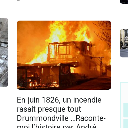
En juin 1826, un incendie
rasait presque tout
Drummondville …Raconte-
moi l’histoire par André