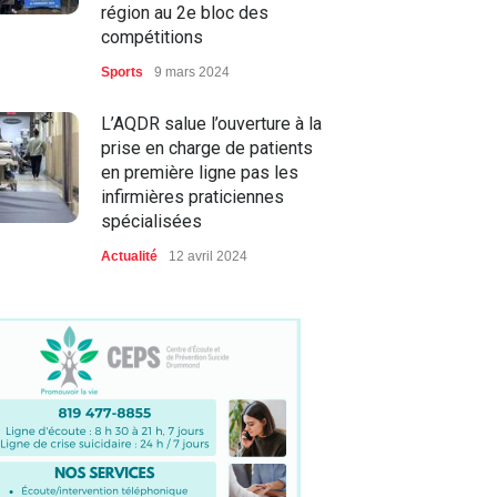
région au 2e bloc des
compétitions
Sports
9 mars 2024
L’AQDR salue l’ouverture à la
prise en charge de patients
en première ligne pas les
infirmières praticiennes
spécialisées
Actualité
12 avril 2024
Course La Joséphine : la
porte-parole de la deuxième
édition, Brigitte Boisjoli, invite
les femmes à courir et
marcher !
Actualité
10 juin 2024
Une nouvelle orientation