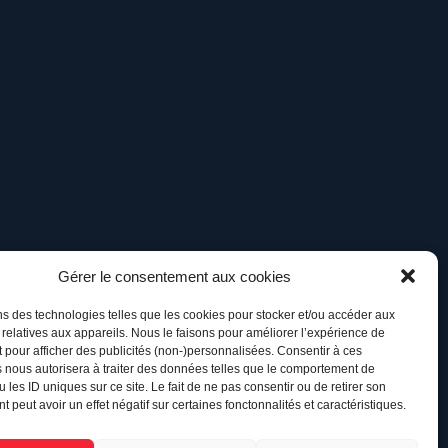
Gérer le consentement aux cookies
ns des technologies telles que les cookies pour stocker et/ou accéder aux
 relatives aux appareils. Nous le faisons pour améliorer l’expérience de
t pour afficher des publicités (non-)personnalisées. Consentir à ces
 nous autorisera à traiter des données telles que le comportement de
 les ID uniques sur ce site. Le fait de ne pas consentir ou de retirer son
 peut avoir un effet négatif sur certaines fonctonnalités et caractéristiques.