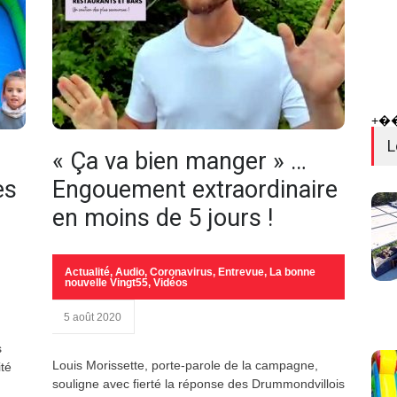
+�
L
« Ça va bien manger » …
es
Engouement extraordinaire
en moins de 5 jours !
Actualité
,
Audio
,
Coronavirus
,
Entrevue
,
La bonne
nouvelle Vingt55
,
Vidéos
5 août 2020
s
Louis Morissette, porte-parole de la campagne,
ité
souligne avec fierté la réponse des Drummondvillois