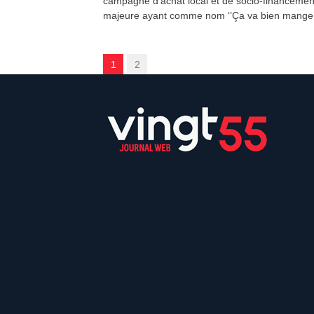
campagne d’achat local et de socio-financemen
majeure ayant comme nom ‘’Ça va bien manger
1
2