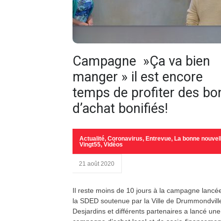
Campagne »Ça va bien
manger » il est encore
temps de profiter des bo
d’achat bonifiés!
Actualité
,
Coronavirus
,
Entrevue
,
La bonne nouvel
Vingt55
,
Vidéos
21 août 2020
Il reste moins de 10 jours à la campagne lancé
la SDED soutenue par la Ville de Drummondvill
Desjardins et différents partenaires a lancé une