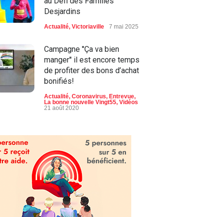
au Défi des Familles
Desjardins
Actualité
,
Victoriaville
7 mai 2025
Campagne ''Ça va bien
manger'' il est encore temps
de profiter des bons d’achat
bonifiés!
Actualité
,
Coronavirus
,
Entrevue
,
La bonne nouvelle Vingt55
,
Vidéos
21 août 2020
Programme d'innovation en
cybersécurité du Québec, un
projet qui créera 400 emplois
payants
Actualité
14 juin 2019
Un appui sur mesure pour les
entrepreneurs de 18 à 35 ans