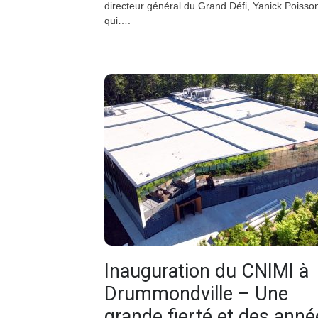
directeur général du Grand Défi, Yanick Poisso
qui….
Inauguration du CNIMI à
Drummondville – Une
grande fierté et des anné