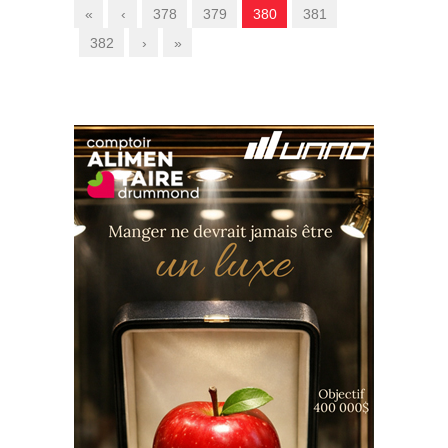
«
‹
378
379
380
381
382
›
»