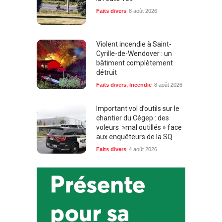
Faits divers
8 août 2026
Violent incendie à Saint-
Cyrille-de-Wendover : un
bâtiment complètement
détruit
Faits divers
,
Incendie
8 août 2026
Important vol d’outils sur le
chantier du Cégep : des
voleurs »mal outillés » face
aux enquêteurs de la SQ
Faits divers
4 août 2026