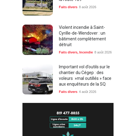
Faits divers
8 août 2026
Violent incendie à Saint-
Cyrille-de-Wendover : un
bâtiment complètement
détruit
Faits divers
,
Incendie
8 août 2026
Important vol d’outils sur le
chantier du Cégep : des
voleurs »mal outillés » face
aux enquêteurs de la SQ
Faits divers
4 août 2026